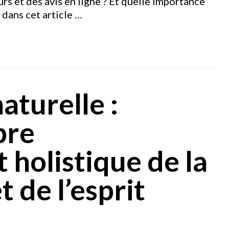
rs et des avis en ligne ? Et quelle importance
 dans cet article …
aturelle :
bre
 holistique de la
t de l’esprit