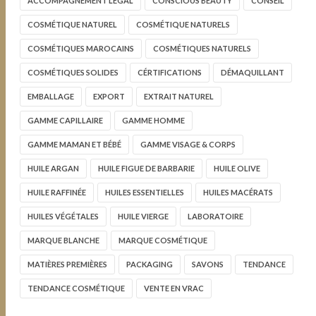
ACCOMPAGNEMENT LÉGAL
CONSCIOUS BEAUTY
CONSEIL
COSMÉTIQUE NATUREL
COSMÉTIQUE NATURELS
COSMÉTIQUES MAROCAINS
COSMÉTIQUES NATURELS
COSMÉTIQUES SOLIDES
CÉRTIFICATIONS
DÉMAQUILLANT
EMBALLAGE
EXPORT
EXTRAIT NATUREL
GAMME CAPILLAIRE
GAMME HOMME
GAMME MAMAN ET BÉBÉ
GAMME VISAGE & CORPS
HUILE ARGAN
HUILE FIGUE DE BARBARIE
HUILE OLIVE
HUILE RAFFINÉE
HUILES ESSENTIELLES
HUILES MACÉRATS
HUILES VÉGÉTALES
HUILE VIERGE
LABORATOIRE
MARQUE BLANCHE
MARQUE COSMÉTIQUE
MATIÈRES PREMIÈRES
PACKAGING
SAVONS
TENDANCE
TENDANCE COSMÉTIQUE
VENTE EN VRAC