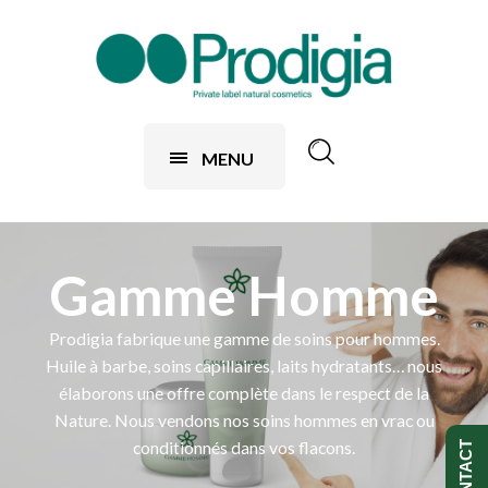
MENU
Gamme Homme
Prodigia fabrique une gamme de soins pour hommes.
Huile à barbe, soins capillaires, laits hydratants… nous
élaborons une offre complète dans le respect de la
Nature. Nous vendons nos soins hommes en vrac ou
conditionnés dans vos flacons.
CONTACT