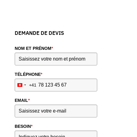
DEMANDE DE DEVIS
NOM ET PRÉNOM
*
TÉLÉPHONE
*
+41
Switzerland
+41
EMAIL
*
BESOIN
*