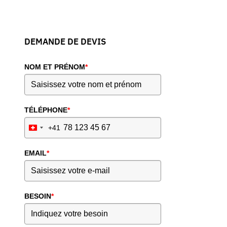
DEMANDE DE DEVIS
NOM ET PRÉNOM
*
TÉLÉPHONE
*
+41
Switzerland
+41
EMAIL
*
BESOIN
*